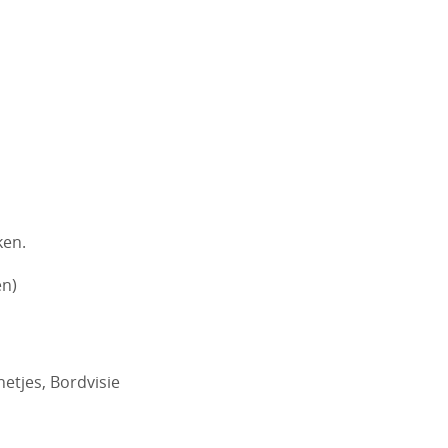
ken.
en)
netjes, Bordvisie