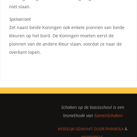
niet slaan.
Spelvariant
Zet naast beide Koningen ook enkele pionnen van beide
kleuren op het bord. De Koningen moeten eerst de
pionnen van de andere kleur slaan, voordat ze naar de
overkant lopen.
Schaken op de basisschool
is een
lesmethode van
SamenSchaken
MOGELIJK GEMAAKT DOOR
PARABOLA
&