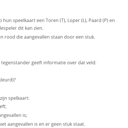
 hun speelkaart een Toren (T), Loper (L), Paard (P) en
espeler dit kan zien.
en rood die aangevallen staan door een stuk.
tegenstander geeft informatie over dat veld:
kleurd)?
ijn spelkaart:
eft;
angevallen is;
niet aangevallen is en er geen stuk staat.