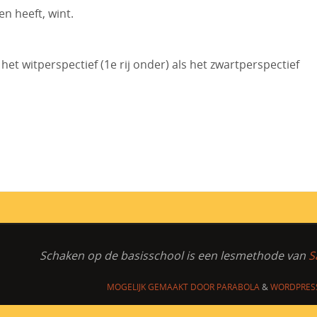
en heeft, wint.
het witperspectief (1e rij onder) als het zwartperspectief
Schaken op de basisschool
is een lesmethode van
S
MOGELIJK GEMAAKT DOOR
PARABOLA
&
WORDPRES