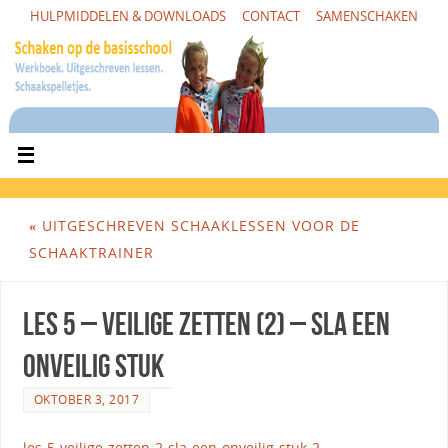
HULPMIDDELEN & DOWNLOADS
CONTACT
SAMENSCHAKEN
«
UITGESCHREVEN SCHAAKLESSEN VOOR DE
SCHAAKTRAINER
Les 5 – Veilige zetten (2) – sla een
onveilig stuk
OKTOBER 3, 2017
les-5-veilige-zetten-2-sla-een-onveilig-stuk-2