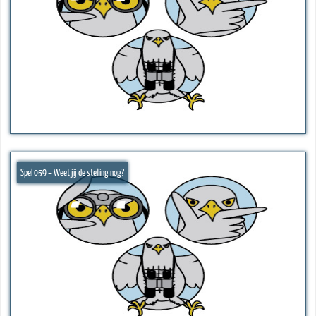
Spel 059 – Weet jij de stelling nog?