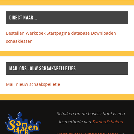
DIRECT NAAR …
Bestellen Werkboek
Startpagina database
Downloaden
schaaklessen
MAIL ONS JOUW SCHAAKSPELLETJES
Mail nieuw schaakspelletje
Schaken op de basisschool
is een
lesmethode van
SamenSchaken