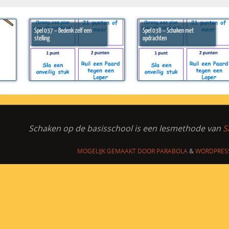
Spel 037 – Bedenk zelf een
Spel 038 – Schaken met
stelling
opdrachten
Schaken op de basisschool
is een lesmethode van
S
MOGELIJK GEMAAKT DOOR
PARABOLA
&
WORDPRES