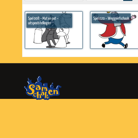
Spel 008 – Mat en pat –
Spel 020 – Weggeefschaak
uitspeelstellingen