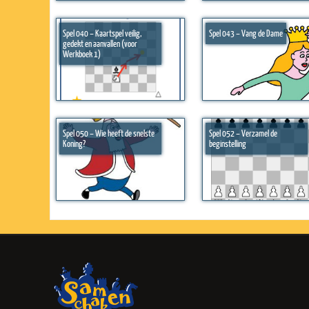
Spel 040 – Kaartspel veilig,
Spel 043 – Vang de Dame
gedekt en aanvallen (voor
Werkboek 1)
Spel 050 – Wie heeft de snelste
Spel 052 – Verzamel de
Koning?
beginstelling