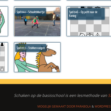
Spel 044 – Schaaktikkertje
Spel 046 – Op jacht naar de
Koning
Spel 053 – Stukken vangen
Schaken op de basisschool
is een lesmethode van
S
MOGELIJK GEMAAKT DOOR
PARABOLA
&
WORDPRES