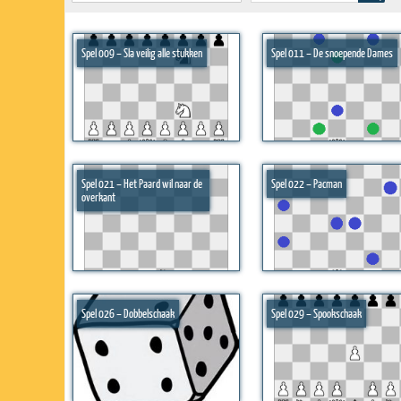
Spel 009 – Sla veilig alle stukken
Spel 011 – De snoepende Dames
Spel 021 – Het Paard wil naar de
Spel 022 – Pacman
overkant
Spel 026 – Dobbelschaak
Spel 029 – Spookschaak