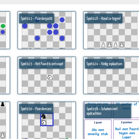
Spel 013 – Paardenjacht
Spel 018 – Houd ze tegen!
Spel 023 – Het Paard is ontsnapt
Spel 024 – Veilig inplaatsen
Spel 030 – Paardenrace
Spel 038 – Schaken met
opdrachten