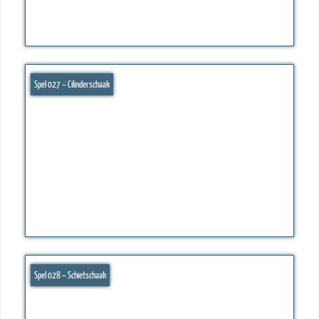
Spel 027 – Cilinderschaak
Spel 028 – Schietschaak