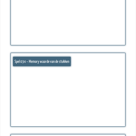
Spel 034 – Memory waarde van de stukken