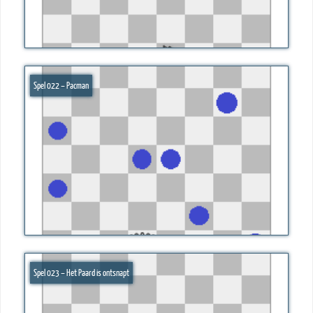
Spel 022 – Pacman
Spel 023 – Het Paard is ontsnapt