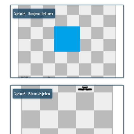
Spel 005 – Rondje om het meer
Spel 006 – Pak me als je kan.