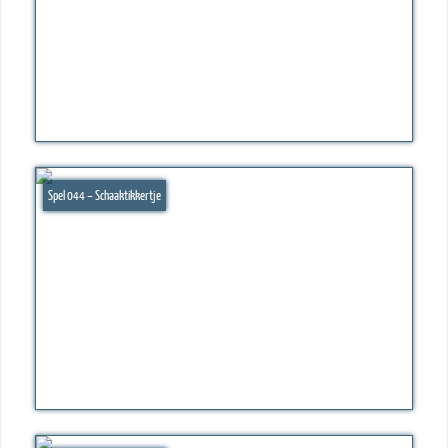
Spel 044 – Schaaktikkertje