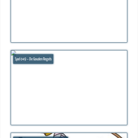
Spel 049 – De Gouden Regels