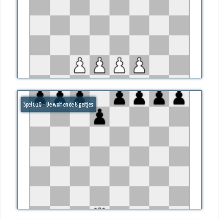
Spel 019 – De wolf en de 8 geitjes