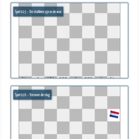
Spel 015 – De stukken zijn in de war
Spel 016 – Verover de vlag