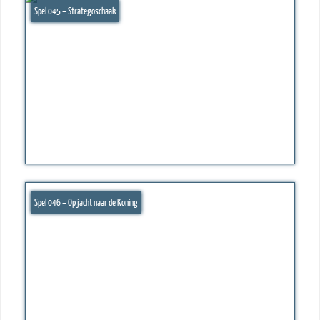
Spel 045 – Strategoschaak
Spel 046 – Op jacht naar de Koning