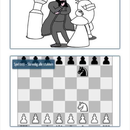
Spel 009 – Sla veilig alle stukken