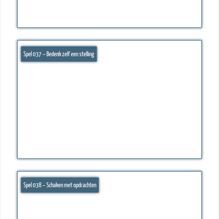
Spel 037 – Bedenk zelf een stelling
Spel 038 – Schaken met opdrachten