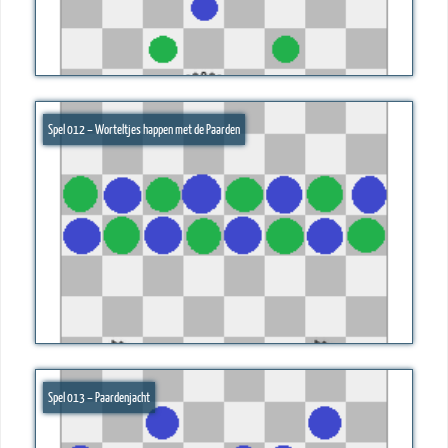
Spel 012 – Worteltjes happen met de Paarden
Spel 013 – Paardenjacht